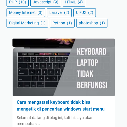
PHP
(10)
Javascript
(9)
HTML
(4)
Money Internet
(3)
Laravel
(2)
UI/UX
(2)
Digital Marketing
(1)
Python
(1)
photoshop
(1)
Cara mengatasi keyboard tidak bisa
mengetik di pencarian windows start menu
Selamat datang di blog ini, kali ini saya akan
membahas …