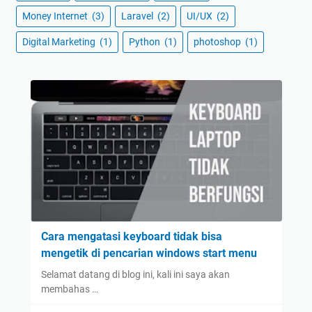
Money Internet
(3)
Laravel
(2)
UI/UX
(2)
Digital Marketing
(1)
Python
(1)
photoshop
(1)
Cara mengatasi keyboard tidak bisa
mengetik di pencarian windows start menu
Selamat datang di blog ini, kali ini saya akan
membahas …